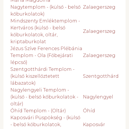
Mária Magdolna
Nagytemplom - (külső - belső
Zalaegerszeg
kőburkolatok)
Mindszenty Emléktemplom -
Kertváros (külső - belső
Zalaegerszeg
kőburkolatok, oltár,
kriptaburkolat
Jézus Szíve Ferences Plébánia
Templom - Ola (Főbejárati
Zalaegerszeg
lépcső)
Szentgotthárdi Templom -
(külső kiszellőztetett
Szentgotthárd
lábazatok)
Nagylengyeli Templom -
(külső - belső kőburkolatok -
Nagylengyel
oltár)
Óhíd Templom - (Oltár)
Óhíd
Kaposvári Püspökség - (külső
- belső kőburkolatok,
Kaposvár