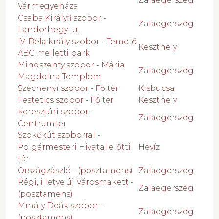
Zalaegerszeg
Vármegyeháza
Csaba Királyfi szobor -
Zalaegerszeg
Landorhegyi u.
IV. Béla király szobor - Temető
Keszthely
ABC melletti park
Mindszenty szobor - Mária
Zalaegerszeg
Magdolna Templom
Széchenyi szobor - Fő tér
Kisbucsa
Festetics szobor - Fő tér
Keszthely
Keresztúri szobor -
Zalaegerszeg
Centrumtér
Szökőkút szoborral -
Polgármesteri Hivatal előtti
Hévíz
tér
Országzászló - (posztamens)
Zalaegerszeg
Régi, illetve új Városmakett -
Zalaegerszeg
(posztamens)
Mihály Deák szobor -
Zalaegerszeg
(posztamens)