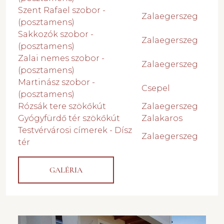
Szent Rafael szobor -
Zalaegerszeg
(posztamens)
Sakkozók szobor -
Zalaegerszeg
(posztamens)
Zalai nemes szobor -
Zalaegerszeg
(posztamens)
Martinász szobor -
Csepel
(posztamens)
Rózsák tere szökőkút
Zalaegerszeg
Gyógyfürdő tér szökőkút
Zalakaros
Testvérvárosi címerek - Dísz
Zalaegerszeg
tér
GALÉRIA