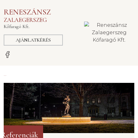
RENESZÁNSZ
ZALAEGERSZEG
Kőfaragó Kft.
AJÁNLATKÉRÉS
...
Referenciák