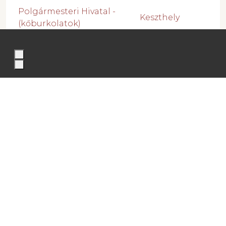
Polgármesteri Hivatal -
Keszthely
(kőburkolatok)
Polgármesteri Hivatal -
Zalaegerszeg
(kőburkolatok)
Testvérvárosi Információs
Keszthely, Móló
Pont
Templomtér - (mészkő, ill.
Zalaegerszeg
bazalt térburkolatok)
Dr. Riedling Egészségügyi
Központ - (kül- és beltéri
Hévíz
kőburkolatok)
Templomtér + bejárati
Gelse
lépcső - (kőburkolatok)
Hévíz Tófürdő - (beltéri
kőburkolatok, mosdó, ill.
Hévíz
recepciós pultok)
Cirill - Metód Emlékház -
Zalavár
(kőburkolatok)