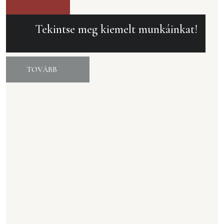
Tekintse meg kiemelt munkáinkat!
TOVÁBB