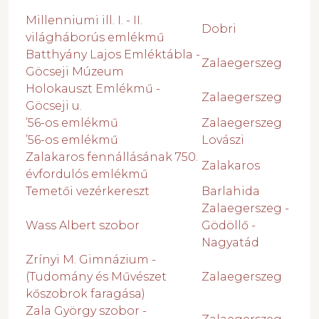
Millenniumi ill. I. - II.
Dobri
világháborús emlékmű
Batthyány Lajos Emléktábla -
Zalaegerszeg
Göcseji Múzeum
Holokauszt Emlékmű -
Zalaegerszeg
Göcseji u.
’56-os emlékmű
Zalaegerszeg
’56-os emlékmű
Lovászi
Zalakaros fennállásának 750.
Zalakaros
évfordulós emlékmű
Temetői vezérkereszt
Barlahida
Zalaegerszeg -
Wass Albert szobor
Gödöllő -
Nagyatád
Zrínyi M. Gimnázium -
(Tudomány és Művészet
Zalaegerszeg
kőszobrok faragása)
Zala György szobor -