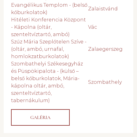
Evangélikus Templom - (belső
Zalaistvánd
kőburkolatok)
Hitéleti Konferencia Központ
- Kápolna (oltár,
Vác
szenteltvíztartó, ambó)
Szűz Mária Szeplőtelen Szíve -
(oltár, ambó, urnafal,
Zalaegerszeg
homlokzatburkolatok)
Szombathelyi Székesegyház
és Püspökipalota - (külső –
belső kőburkolatok, Mária-
Szombathely
kápolna oltár, ambó,
szenteltvíztartó,
tabernákulum)
GALÉRIA