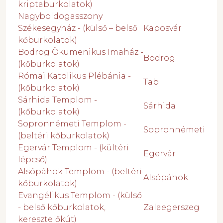
kriptaburkolatok)
Nagyboldogasszony
Székesegyház - (külső – belső
Kaposvár
kőburkolatok)
Bodrog Ökumenikus Imaház -
Bodrog
(kőburkolatok)
Római Katolikus Plébánia -
Tab
(kőburkolatok)
Sárhida Templom -
Sárhida
(kőburkolatok)
Sopronnémeti Templom -
Sopronnémeti
(beltéri kőburkolatok)
Egervár Templom - (kültéri
Egervár
lépcső)
Alsópáhok Templom - (beltéri
Alsópáhok
kőburkolatok)
Evangélikus Templom - (külső
- belső kőburkolatok,
Zalaegerszeg
keresztelőkút)